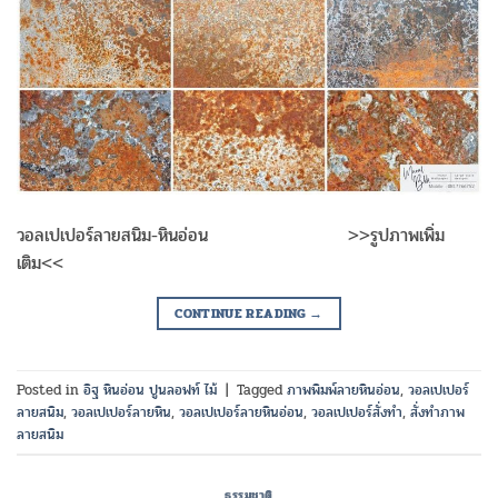
วอลเปเปอร์ลายสนิม-หินอ่อน >>รูปภาพเพิ่ม
เติม<<
CONTINUE READING
→
Posted in
อิฐ หินอ่อน ปูนลอฟท์ ไม้
|
Tagged
ภาพพิมพ์ลายหินอ่อน
,
วอลเปเปอร์
ลายสนิม
,
วอลเปเปอร์ลายหิน
,
วอลเปเปอร์ลายหินอ่อน
,
วอลเปเปอร์สั่งทำ
,
สั่งทำภาพ
ลายสนิม
ธรรมชาติ