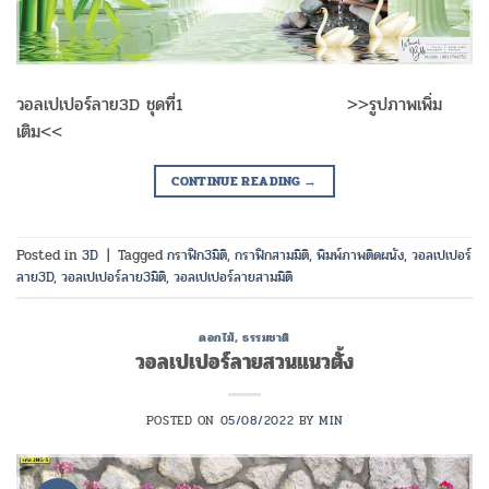
วอลเปเปอร์ลาย3D ชุดที่1 >>รูปภาพเพิ่ม
เติม<<
CONTINUE READING
→
Posted in
3D
|
Tagged
กราฟิก3มิติ
,
กราฟิกสามมิติ
,
พิมพ์ภาพติดผนัง
,
วอลเปเปอร์
ลาย3D
,
วอลเปเปอร์ลาย3มิติ
,
วอลเปเปอร์ลายสามมิติ
ดอกไม้
,
ธรรมชาติ
วอลเปเปอร์ลายสวนแนวตั้ง
POSTED ON
05/08/2022
BY
MIN