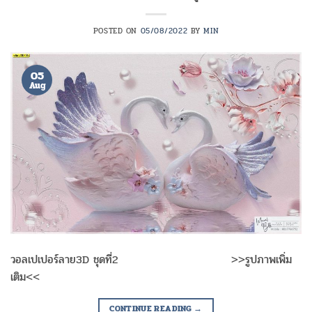
POSTED ON
05/08/2022
BY
MIN
05
Aug
วอลเปเปอร์ลาย3D ชุดที่2 >>รูปภาพเพิ่ม
เติม<<
CONTINUE READING
→