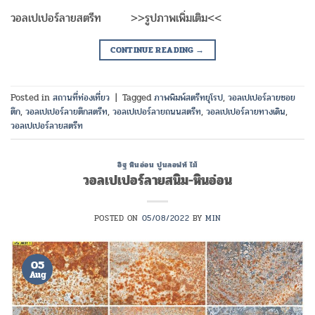
วอลเปเปอร์ลายสตรีท >>รูปภาพเพิ่มเติม<<
CONTINUE READING
→
Posted in
สถานที่ท่องเที่ยว
|
Tagged
ภาพพิมพ์สตรีทยุโรป
,
วอลเปเปอร์ลายซอย
ตึก
,
วอลเปเปอร์ลายตึกสตรีท
,
วอลเปเปอร์ลายถนนสตรีท
,
วอลเปเปอร์ลายทางเดิน
,
วอลเปเปอร์ลายสตรีท
อิฐ หินอ่อน ปูนลอฟท์ ไม้
วอลเปเปอร์ลายสนิม-หินอ่อน
POSTED ON
05/08/2022
BY
MIN
05
Aug