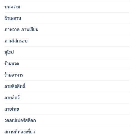
บทความ
ฝ้าเพดาน
ภาพวาด ภาพเขียน
ภาพใส่กรอบ
ยุโรป
ร้านนวด
ร้านอาหาร
ลายลิขสิทธิ์
ลายสัตว์
ลายไทย
วอลเปเปอร์สต็อก
สถานที่ท่องเที่ยว