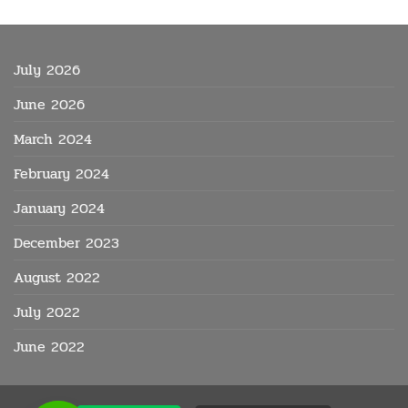
July 2026
June 2026
March 2024
February 2024
January 2024
December 2023
August 2022
July 2022
June 2022