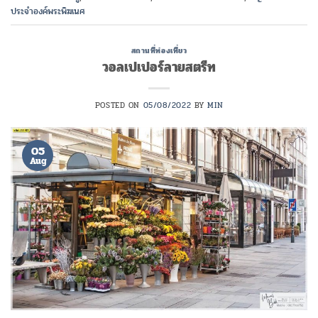
ประจำองค์พระพิฆเนศ
สถานที่ท่องเที่ยว
วอลเปเปอร์ลายสตรีท
POSTED ON
05/08/2022
BY
MIN
05
Aug