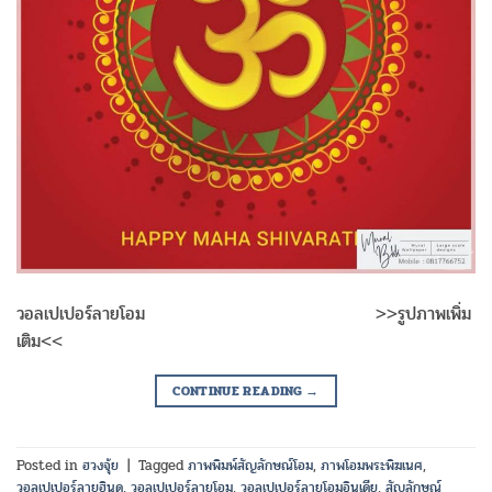
วอลเปเปอร์ลายโอม >>รูปภาพเพิ่ม
เติม<<
CONTINUE READING
→
Posted in
ฮวงจุ้ย
|
Tagged
ภาพพิมพ์สัญลักษณ์โอม
,
ภาพโอมพระพิฆเนศ
,
วอลเปเปอร์ลายฮินดู
,
วอลเปเปอร์ลายโอม
,
วอลเปเปอร์ลายโอมอินเดีย
,
สัญลักษณ์