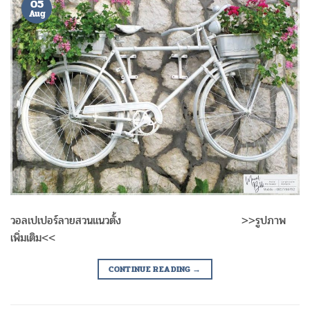
05
Aug
วอลเปเปอร์ลายสวนแนวตั้ง >>รูปภาพ
เพิ่มเติม<<
CONTINUE READING
→