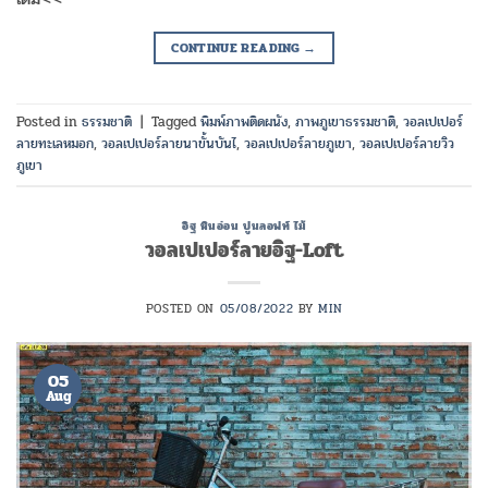
CONTINUE READING
→
Posted in
ธรรมชาติ
|
Tagged
พิมพ์ภาพติดผนัง
,
ภาพภูเขาธรรมชาติ
,
วอลเปเปอร์
ลายทะเลหมอก
,
วอลเปเปอร์ลายนาขั้นบันไ
,
วอลเปเปอร์ลายภูเขา
,
วอลเปเปอร์ลายวิว
ภูเขา
อิฐ หินอ่อน ปูนลอฟท์ ไม้
วอลเปเปอร์ลายอิฐ-Loft
POSTED ON
05/08/2022
BY
MIN
05
Aug