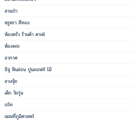
สวนป่า
หรูหรา สีทอง
ห้องครัว ร้านค้า คาเฟ่
ห้องพระ
อวกาศ
อิฐ หินอ่อน ปูนลอฟท์ ไม้
ฮวงจุ้ย
เด็ก วัยรุ่น
เรโท
แผนที่ภูมิศาสตร์