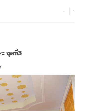
-
-
 ชุดที่3
N