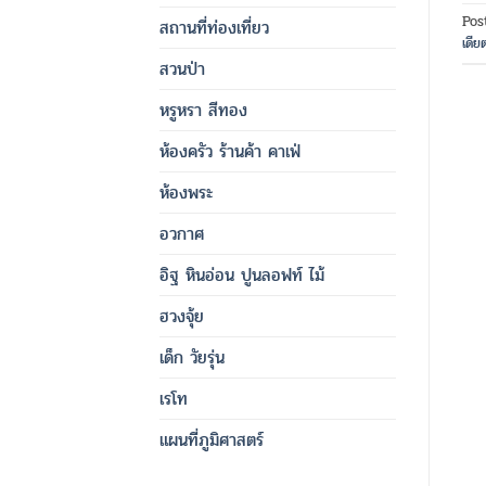
Pos
สถานที่ท่องเที่ยว
เดีย
สวนป่า
หรูหรา สีทอง
ห้องครัว ร้านค้า คาเฟ่
ห้องพระ
อวกาศ
อิฐ หินอ่อน ปูนลอฟท์ ไม้
ฮวงจุ้ย
เด็ก วัยรุ่น
เรโท
แผนที่ภูมิศาสตร์