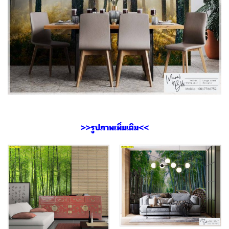
>>รูปภาพเพิ่มเติม<<