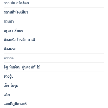
วอลเปเปอร์สต็อก
สถานที่ท่องเที่ยว
สวนป่า
หรูหรา สีทอง
ห้องครัว ร้านค้า คาเฟ่
ห้องพระ
อวกาศ
อิฐ หินอ่อน ปูนลอฟท์ ไม้
ฮวงจุ้ย
เด็ก วัยรุ่น
เรโท
แผนที่ภูมิศาสตร์