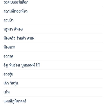
วอลเปเปอร์สต็อก
สถานที่ท่องเที่ยว
สวนป่า
หรูหรา สีทอง
ห้องครัว ร้านค้า คาเฟ่
ห้องพระ
อวกาศ
อิฐ หินอ่อน ปูนลอฟท์ ไม้
ฮวงจุ้ย
เด็ก วัยรุ่น
เรโท
แผนที่ภูมิศาสตร์