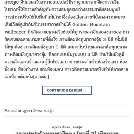
ลายภูเขาจีนมงคลในงานวอลเปเปอร์มีรากฐานมาจากจิตรกรรมจีน
โบราณที่ให้ความสำคัญกับความสมดุลระหว่างธรรมชาติและมนุษย์
การนำมาปรับใช้กับพื้นที่สมัยใหม่จึงต้องเลือกลายที่ยังคงความหมาย
เดิมไว้แต่ดูเข้ากันกับบรรยากาศบ้านได้ Golden Mountain
Wallpaper ที่ผลิตตามขนาดจริงช่วยให้ทุกรายละเอียดของลายออกมา
ชัดเจนและสวยงามตามที่ตั้งใจ ภาพติดผนังภูเขาฮวงจุ้ย 3 มิติ เพิ่มมิติ
ให้ทุกห้อง ภาพติดผนังภูเขา 3 มิติ เหมาะกับบ้านและคอนโดทุกขนาด
ภาพติดผนังภูเขาฮวงจุ้ย ที่ออกแบบในรูปแบบ 3 มิติ ช่วยให้ผนังดูมี
ความลึกและสร้างความรู้สึกโปร่งสบาย เหมาะสำหรับห้องรับแขก ห้อง
นั่งเล่น ห้องทำงาน และห้องนอน การผลิตตามขนาดจริงทำให้ลวดลาย
ต่อเนื่องเต็มผนัง[อ่านต่อ]
CONTINUE READING
→
Posted in
หรูหรา สีทอง
,
ฮวงจุ้ย
หรูหรา สีทอง
,
ฮวงจุ้ย