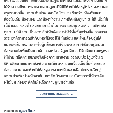
โดยรวมของห้อง วอลเปเปอร์ลายภูเขาติดผนัง เป็นอีกหนึ่งทางเลือกที่
ได้รับความนิยม เพราะลวดลายภูเขาที่มีมิติช่วยให้ห้องดูโปร่ง สงบ และ
หรูหรามากขึ้น เหมาะกับบ้าน คอนโด โรงแรม รีสอร์ท ห้องรับแขก
ห้องนั่งเล่น ห้องนอน และห้องทำงาน ภาพติดผนังภูเขา 3 มิติ เพิ่มมิติ
ให้บ้านอย่างลงตัว ลวดลายที่เข้ากับการตกแต่งทุกสไตล์ ภาพติดผนัง
ภูเขา 3 มิติ ช่วยเพิ่มความลึกให้ผนังและทำให้พื้นที่ดูกว้างขึ้น ลวดลาย
ธรรมชาติสามารถเข้ากับเฟอร์นิเจอร์ไม้ หินอ่อน และโทนสีอบอุ่นได้
อย่างลงตัว เหมาะสำหรับผู้ที่ต้องการสร้างบรรยากาศเรียบหรูโดยไม่
ต้องตกแต่งเพิ่มเติมมากนัก วอลเปเปอร์ภูเขาจีน 3 มิติ เติมความหรูหรา
ให้บ้าน ผลิตตามขนาดจริงเพื่อความสวยงาม วอลเปเปอร์ภูเขาจีน 3
มิติ ผลิตตามขนาดผนังจริง ช่วยให้ลวดลายต่อเนื่องเต็มพื้นที่ ลดรอย
ต่อของภาพ และช่วยให้ห้องดูสวยงามเหมือนงานศิลปะขนาดใหญ่
เหมาะสำหรับบ้านพักอาศัย คอนโด โรงแรม และโครงการที่พักระดับ
พรีเมียม ก่อนจะตัดสินใจเลือกลายภูเขา[อ่านต่อ]
CONTINUE READING
→
Posted in
หรูหรา สีทอง