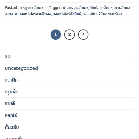
Posted in
หรูหรา สีทอง
|
Tagged
ผ้าแคนวาสสีทอง
,
พิมพ์ลายสีทอง
,
ภาพสีทอง
สวยงาม
,
วอลเปเปอร์ลายสีทอง
,
วอลเปเปอร์สั่งพิมพ์
,
วอลเปเปอร์สีทองแต่งห้อง
1
2
3D
Uncategorized
กราฟิก
กรุผนัง
ขายดี
ดอกไม้
ทันสมัย
ธรรมชาติ