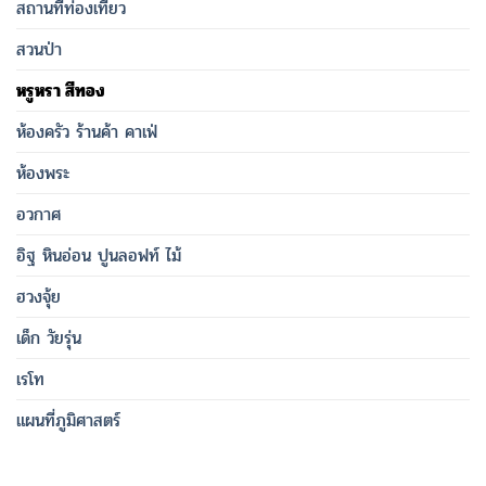
สถานที่ท่องเที่ยว
สวนป่า
หรูหรา สีทอง
ห้องครัว ร้านค้า คาเฟ่
ห้องพระ
อวกาศ
อิฐ หินอ่อน ปูนลอฟท์ ไม้
ฮวงจุ้ย
เด็ก วัยรุ่น
เรโท
แผนที่ภูมิศาสตร์