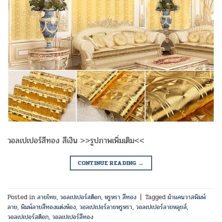
วอลเปเปอร์สีทอง สีเงิน >>รูปภาพเพิ่มเติม<<
CONTINUE READING
→
Posted in
ลายไทย
,
วอลเปเปอร์สต็อก
,
หรูหรา สีทอง
|
Tagged
ผ้าแคนวาสพิมพ์
ลาย
,
พิมพ์ลายสีทองแต่งห้อง
,
วอลเปเปอร์ลายหรูหรา
,
วอลเปเปอร์ลายหลุยส์
,
วอลเปเปอร์สต็อก
,
วอลเปเปอร์สีทอง