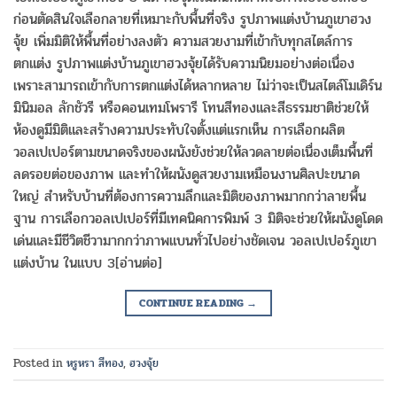
ก่อนตัดสินใจเลือกลายที่เหมาะกับพื้นที่จริง รูปภาพแต่งบ้านภูเขาฮวง
จุ้ย เพิ่มมิติให้พื้นที่อย่างลงตัว ความสวยงามที่เข้ากับทุกสไตล์การ
ตกแต่ง รูปภาพแต่งบ้านภูเขาฮวงจุ้ยได้รับความนิยมอย่างต่อเนื่อง
เพราะสามารถเข้ากับการตกแต่งได้หลากหลาย ไม่ว่าจะเป็นสไตล์โมเดิร์น
มินิมอล ลักชัวรี หรือคอนเทมโพรารี โทนสีทองและสีธรรมชาติช่วยให้
ห้องดูมีมิติและสร้างความประทับใจตั้งแต่แรกเห็น การเลือกผลิต
วอลเปเปอร์ตามขนาดจริงของผนังยังช่วยให้ลวดลายต่อเนื่องเต็มพื้นที่
ลดรอยต่อของภาพ และทำให้ผนังดูสวยงามเหมือนงานศิลปะขนาด
ใหญ่ สำหรับบ้านที่ต้องการความลึกและมิติของภาพมากกว่าลายพื้น
ฐาน การเลือกวอลเปเปอร์ที่มีเทคนิคการพิมพ์ 3 มิติจะช่วยให้ผนังดูโดด
เด่นและมีชีวิตชีวามากกว่าภาพแบนทั่วไปอย่างชัดเจน วอลเปเปอร์ภูเขา
แต่งบ้าน ในแบบ 3[อ่านต่อ]
CONTINUE READING
→
Posted in
หรูหรา สีทอง
,
ฮวงจุ้ย