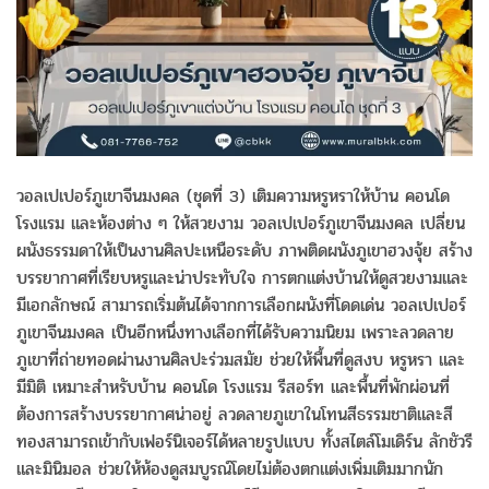
วอลเปเปอร์ภูเขาจีนมงคล (ชุดที่ 3) เติมความหรูหราให้บ้าน คอนโด
โรงแรม และห้องต่าง ๆ ให้สวยงาม วอลเปเปอร์ภูเขาจีนมงคล เปลี่ยน
ผนังธรรมดาให้เป็นงานศิลปะเหนือระดับ ภาพติดผนังภูเขาฮวงจุ้ย สร้าง
บรรยากาศที่เรียบหรูและน่าประทับใจ การตกแต่งบ้านให้ดูสวยงามและ
มีเอกลักษณ์ สามารถเริ่มต้นได้จากการเลือกผนังที่โดดเด่น วอลเปเปอร์
ภูเขาจีนมงคล เป็นอีกหนึ่งทางเลือกที่ได้รับความนิยม เพราะลวดลาย
ภูเขาที่ถ่ายทอดผ่านงานศิลปะร่วมสมัย ช่วยให้พื้นที่ดูสงบ หรูหรา และ
มีมิติ เหมาะสำหรับบ้าน คอนโด โรงแรม รีสอร์ท และพื้นที่พักผ่อนที่
ต้องการสร้างบรรยากาศน่าอยู่ ลวดลายภูเขาในโทนสีธรรมชาติและสี
ทองสามารถเข้ากับเฟอร์นิเจอร์ได้หลายรูปแบบ ทั้งสไตล์โมเดิร์น ลักชัวรี
และมินิมอล ช่วยให้ห้องดูสมบูรณ์โดยไม่ต้องตกแต่งเพิ่มเติมมากนัก