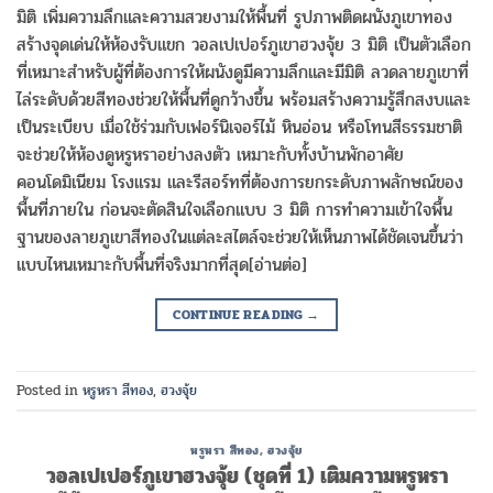
มิติ เพิ่มความลึกและความสวยงามให้พื้นที่ รูปภาพติดผนังภูเขาทอง
สร้างจุดเด่นให้ห้องรับแขก วอลเปเปอร์ภูเขาฮวงจุ้ย 3 มิติ เป็นตัวเลือก
ที่เหมาะสำหรับผู้ที่ต้องการให้ผนังดูมีความลึกและมีมิติ ลวดลายภูเขาที่
ไล่ระดับด้วยสีทองช่วยให้พื้นที่ดูกว้างขึ้น พร้อมสร้างความรู้สึกสงบและ
เป็นระเบียบ เมื่อใช้ร่วมกับเฟอร์นิเจอร์ไม้ หินอ่อน หรือโทนสีธรรมชาติ
จะช่วยให้ห้องดูหรูหราอย่างลงตัว เหมาะกับทั้งบ้านพักอาศัย
คอนโดมิเนียม โรงแรม และรีสอร์ทที่ต้องการยกระดับภาพลักษณ์ของ
พื้นที่ภายใน ก่อนจะตัดสินใจเลือกแบบ 3 มิติ การทำความเข้าใจพื้น
ฐานของลายภูเขาสีทองในแต่ละสไตล์จะช่วยให้เห็นภาพได้ชัดเจนขึ้นว่า
แบบไหนเหมาะกับพื้นที่จริงมากที่สุด[อ่านต่อ]
CONTINUE READING
→
Posted in
หรูหรา สีทอง
,
ฮวงจุ้ย
หรูหรา สีทอง
,
ฮวงจุ้ย
วอลเปเปอร์ภูเขาฮวงจุ้ย (ชุดที่ 1) เติมความหรูหรา