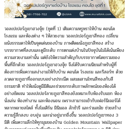
วอลเปเปอร์ภูเขาฮวงจุ้ย (ชุดที่ 1) เติมความหรูหราให้บ้าน คอนโด
โรงแรม และห้องต่าง ๆ ให้สวยงาม วอลเปเปอร์ภูเขาสีทอง เปลี่ยน
ผนังธรรมดาให้เป็นจุดเด่นของบ้าน ภาพติดผนังภูเขาสีทอง สร้าง
บรรยากาศที่สงบและดูมีระดับ การตกแต่งบ้านในปัจจุบันไม่ได้เน้นเพียง
ความสวยงามเท่านั้น แต่ยังให้ความสำคัญกับบรรยากาศโดยรวมของ
พื้นที่อีกด้วย วอลเปเปอร์ภูเขาฮวงจุ้ย จึงได้รับความนิยมสำหรับผู้ที่
ต้องการเพิ่มความสง่างามให้กับบ้าน คอนโด โรงแรม และรีสอร์ท ด้วย
ลวดลายภูเขาที่ออกแบบอย่างประณีต ผสมผสานโทนสีทองกับสี
ธรรมชาติ ทำให้ผนังดูมีมิติและช่วยยกระดับภาพลักษณ์ของห้องได้
อย่างชัดเจน วอลเปเปอร์ลายภูเขาสีทองยังเหมาะกับห้องรับแขก ห้อง
นั่งเล่น ห้องทำงาน และห้องนอน เพราะสามารถเข้ากับเฟอร์นิเจอร์ได้
หลากหลายสไตล์ ทั้งโมเดิร์น มินิมอล ลักชัวรี และร่วมสมัย ช่วยสร้าง
ความรู้สึกสงบ อบอุ่น และน่าอยู่มากยิ่งขึ้น วอลเปเปอร์ภูเขาทอง 3
มิติ เพิ่มความลึกให้ทุกมุมของบ้าน Golden Mountain Wallpaper