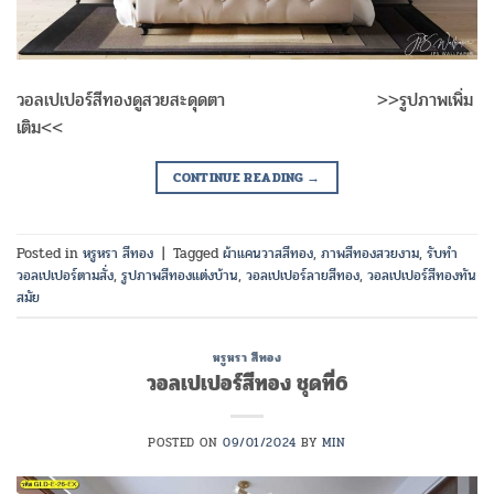
วอลเปเปอร์สีทองดูสวยสะดุดตา >>รูปภาพเพิ่ม
เติม<<
CONTINUE READING
→
Posted in
หรูหรา สีทอง
|
Tagged
ผ้าแคนวาสสีทอง
,
ภาพสีทองสวยงาม
,
รับทำ
วอลเปเปอร์ตามสั่ง
,
รูปภาพสีทองแต่งบ้าน
,
วอลเปเปอร์ลายสีทอง
,
วอลเปเปอร์สีทองทัน
สมัย
หรูหรา สีทอง
วอลเปเปอร์สีทอง ชุดที่6
POSTED ON
09/01/2024
BY
MIN