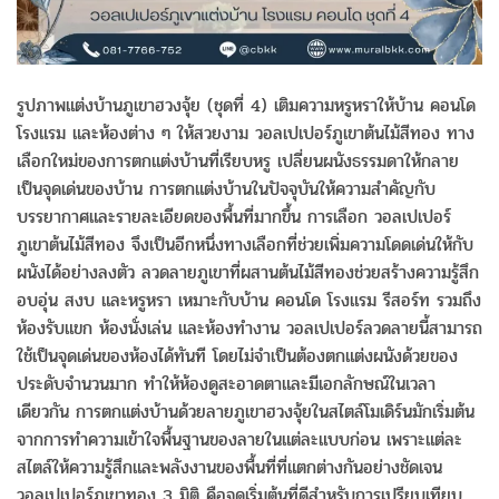
รูปภาพแต่งบ้านภูเขาฮวงจุ้ย (ชุดที่ 4) เติมความหรูหราให้บ้าน คอนโด
โรงแรม และห้องต่าง ๆ ให้สวยงาม วอลเปเปอร์ภูเขาต้นไม้สีทอง ทาง
เลือกใหม่ของการตกแต่งบ้านที่เรียบหรู เปลี่ยนผนังธรรมดาให้กลาย
เป็นจุดเด่นของบ้าน การตกแต่งบ้านในปัจจุบันให้ความสำคัญกับ
บรรยากาศและรายละเอียดของพื้นที่มากขึ้น การเลือก วอลเปเปอร์
ภูเขาต้นไม้สีทอง จึงเป็นอีกหนึ่งทางเลือกที่ช่วยเพิ่มความโดดเด่นให้กับ
ผนังได้อย่างลงตัว ลวดลายภูเขาที่ผสานต้นไม้สีทองช่วยสร้างความรู้สึก
อบอุ่น สงบ และหรูหรา เหมาะกับบ้าน คอนโด โรงแรม รีสอร์ท รวมถึง
ห้องรับแขก ห้องนั่งเล่น และห้องทำงาน วอลเปเปอร์ลวดลายนี้สามารถ
ใช้เป็นจุดเด่นของห้องได้ทันที โดยไม่จำเป็นต้องตกแต่งผนังด้วยของ
ประดับจำนวนมาก ทำให้ห้องดูสะอาดตาและมีเอกลักษณ์ในเวลา
เดียวกัน การตกแต่งบ้านด้วยลายภูเขาฮวงจุ้ยในสไตล์โมเดิร์นมักเริ่มต้น
จากการทำความเข้าใจพื้นฐานของลายในแต่ละแบบก่อน เพราะแต่ละ
สไตล์ให้ความรู้สึกและพลังงานของพื้นที่ที่แตกต่างกันอย่างชัดเจน
วอลเปเปอร์ภูเขาทอง 3 มิติ คือจุดเริ่มต้นที่ดีสำหรับการเปรียบเทียบ