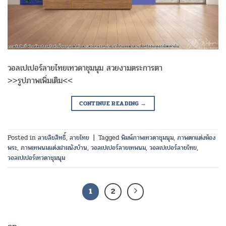
วอลเปเปอร์ลายไทยเทวดาชุมนุม สวยงามตระการตา
>>รูปภาพเพิ่มเติม<<
CONTINUE READING
→
Posted in
ลายลิขสิทธิ์
,
ลายไทย
|
Tagged
พิมพ์ภาพเทวดาชุมนุม
,
ภาพตกแต่งห้อง
พระ
,
ภาพเทพนมแต่งฝาผนังบ้าน
,
วอลเปเปอร์ลายเทพนม
,
วอลเปเปอร์ลายไทย
,
วอลเปเปอร์เทวดาชุมนุม
1
2