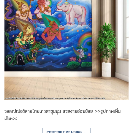
วอลเปเปอร์ลายไทยเทวดาชุมนุม สวยงามอ่อนช้อย >>รูปภาพเพิ่ม
เติม<<
CONTINUE READING
→