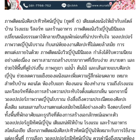
ภาพติดผนังศิลปะทิวทัศน์ญี่ปุ่น (ชุดที่ 6) เติมแต่งผนังให้เข้ากับสไตล์
บ้าน โรงแรม รีสอร์ท และร้านอาหาร ภาพติดผนังวิวญี่ปุ่นมินิมอล
เปลี่ยนผนังธรรมดาให้กลายเป็นมุมพักผ่อนที่น่าประทับใจ วอลเปเปอร์
ภาพวาดญี่ปุ่นโบราณ กับเสน่ห์ของงานศิลปะที่ไม่เคยล้าสมัย การ
ตกแต่งภายในด้วย ภาพติดผนังวิวญี่ปุ่นมินิมอล กำลังได้รับความนิยม
อย่างต่อเนื่อง เพราะสามารถสร้างบรรยากาศที่เรียบง่าย สบายตา และ
ช่วยให้พื้นที่ดูโปร่งขึ้น ภาพภูเขา แม่น้ำ ต้นไม้ และเส้นสายแบบศิลปะ
ญี่ปุ่น ช่วยลดความแข็งของผนังและเพิ่มความรู้สึกผ่อนคลาย เหมาะ
สำหรับบ้าน คอนโด ห้องรับแขก ห้องนอน ห้องทำงาน รวมถึงโรงแรม
และรีสอร์ทที่ต้องการสร้างความประทับใจตั้งแต่แรกเห็น นอกจากนี้
วอลเปเปอร์ภาพวาดญี่ปุ่นโบราณ ยังสื่อถึงความประณีตของศิลปะ
ดั้งเดิม ผสมผสานกับงานตกแต่งสมัยใหม่ได้อย่างลงตัว จึงตอบโจทย์
ทั้งพื้นที่พักอาศัยและธุรกิจที่ต้องการสร้างเอกลักษณ์เฉพาะตัว
วอลเปเปอร์ภูมิทัศน์ญี่ปุ่น เติมเสน่ห์ให้บ้าน โรงแรม และร้านอาหาร
สไตล์เอเชีย เลือกภาพติดผนังศิลปะทิวทัศน์ญี่ปุ่นให้เหมาะกับการใช้งาน
แต่ละพื้นที่ การเลือก วอลเปเปอร์ภูมิทัศน์ญี่ปุ่น ควรคำนึงถึงขนาดห้อง