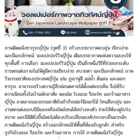
ภาพติดผนังซากุระญี่ปุ่น (ชุดที่ 3) สร้างบรรยากาศอบอุ่น เรียบง่าย
และมีเอกลักษณ์ วอลเปเปอร์วิวญี่ปุ่น เติมบรรยากาศแห่งความสงบให้
ทุกพื้นที่ การเลือก วอลเปเปอร์วิวญี่ปุ่น เป็นอีกหนึ่งวิธีที่ช่วยยกระดับ
การตกแต่งภายในให้ดูมีความเรียบง่าย สบายตา และมีเอกลักษณ์ ภาพ
วิวธรรมชาติของประเทศญี่ปุ่น เช่น ภูเขาฟูจิ แม่น้ำ ต้นสน และดอก
ซากุระ สามารถสร้างความรู้สึกผ่อนคลายได้ตั้งแต่แรกเห็น จึงได้รับ
ความนิยมทั้งในบ้านพักอาศัย คอนโด โรงแรม รีสอร์ท และร้านอาหาร
ญี่ปุ่น ลวดลายแนวธรรมชาติยังเข้ากับเฟอร์นิเจอร์ไม้ โทนสีอบอุ่น และ
งานตกแต่งแบบมินิมอลหรือสไตล์เซนได้อย่างลงตัว ช่วยให้ห้องดูโปร่ง
สบาย และมีมิติยิ่งขึ้นโดยไม่ต้องปรับเปลี่ยนองค์ประกอบอื่นมากนัก
ภาพติดผนังวิวญี่ปุ่น สร้างเอกลักษณ์ให้พื้นที่ต้อนรับลูกค้า สำหรับ
ธุรกิจโรงแรม รีสอร์ท และร้านอาหาร การใช้ ภาพติดผนังวิวญี่ปุ่น