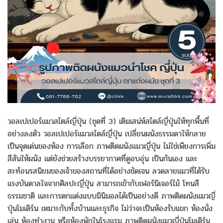
วอลเปเปอร์แมวสไตล์ญี่ปุ่น (ชุดที่ 3) เติมเสน่ห์สไตล์ญี่ปุ่นให้ทุกพื้นที่
อย่างลงตัว วอลเปเปอร์แมวสไตล์ญี่ปุ่น เปลี่ยนผนังธรรมดาให้กลาย
เป็นจุดเด่นของห้อง การเลือก ภาพติดผนังแมวญี่ปุ่น ไม่ใช่เพียงการเพิ่ม
สีสันให้ผนัง แต่ยังช่วยสร้างบรรยากาศที่ดูอบอุ่น เป็นกันเอง และ
สะท้อนรสนิยมของเจ้าของสถานที่ได้อย่างชัดเจน ลวดลายแมวที่ได้รับ
แรงบันดาลใจจากศิลปะญี่ปุ่น สามารถเข้ากับเฟอร์นิเจอร์ไม้ โทนสี
ธรรมชาติ และการตกแต่งแบบมินิมอลได้เป็นอย่างดี ภาพติดผนังแมวญี่
ปุ่นโมเดิร์น เหมาะกับทั้งบ้านและธุรกิจ ไม่ว่าจะเป็นห้องรับแขก ห้องนั่ง
เล่น ห้องทำงาน หรือห้องพักในโรงแรม ภาพติดผนังแมวญี่ปุ่นโมเดิร์น