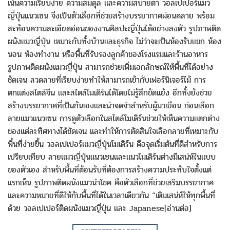
เน้นความเรียบง่าย ความสมดุล และความสบายตา วอลเปเปอร์แมว
ญี่ปุ่นแนวเซน จึงเป็นตัวเลือกที่ช่วยสร้างบรรยากาศผ่อนคลาย พร้อม
สะท้อนความละเอียดอ่อนของงานศิลปะญี่ปุ่นได้อย่างลงตัว รูปภาพติด
ผนังแมวญี่ปุ่น เหมาะกับทั้งบ้านและธุรกิจ ไม่ว่าจะเป็นห้องรับแขก ห้อง
นอน ห้องทำงาน หรือพื้นที่รับรองลูกค้าของโรงแรมและร้านอาหาร
รูปภาพติดผนังแมวญี่ปุ่น สามารถช่วยเพิ่มเอกลักษณ์ให้พื้นที่ได้อย่าง
ชัดเจน ลวดลายที่เรียบง่ายทำให้สามารถเข้ากับเฟอร์นิเจอร์ไม้ การ
ตกแต่งสไตล์จีน และสไตล์โมเดิร์นได้โดยไม่รู้สึกขัดแย้ง อีกทั้งยังช่วย
สร้างบรรยากาศที่เป็นกันเองและน่าจดจำสำหรับผู้มาเยือน ก่อนเลือก
ลายแมวแนวเซน การดูตัวเลือกในสไตล์โมเดิร์นช่วยให้เห็นความแตกต่าง
ของแต่ละทิศทางได้ชัดเจน และทำให้การตัดสินใจเลือกลายที่เหมาะกับ
พื้นที่ง่ายขึ้น วอลเปเปอร์แมวญี่ปุ่นโมเดิร์น คือจุดเริ่มต้นที่ดีสำหรับการ
เปรียบเทียบ ลายแมวญี่ปุ่นแนวเซนและแนวโมเดิร์นต่างมีเสน่ห์ในแบบ
ของตัวเอง สำหรับพื้นที่ต้อนรับที่ต้องการสร้างความประทับใจตั้งแต่
แรกเห็น รูปภาพติดผนังแมวนำโชค คือตัวเลือกที่ช่วยเสริมบรรยากาศ
และความหมายที่ดีให้กับพื้นที่ได้ในเวลาเดียวกัน “เติมเสน่ห์ให้ทุกพื้นที่
ด้วย วอลเปเปอร์ติดผนังแมวญี่ปุ่น และ Japanese[อ่านต่อ]