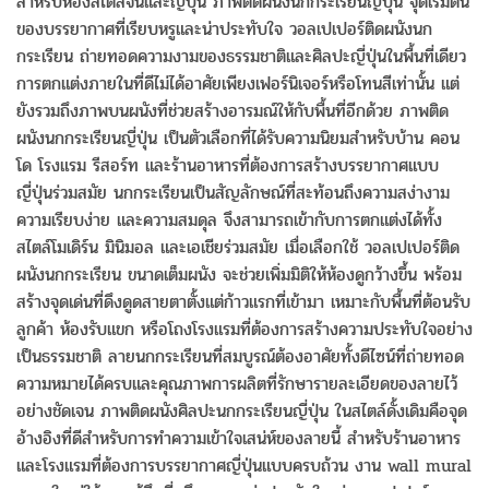
สำหรับห้องสไตล์จีนและญี่ปุ่น ภาพติดผนังนกกระเรียนญี่ปุ่น จุดเริ่มต้น
ของบรรยากาศที่เรียบหรูและน่าประทับใจ วอลเปเปอร์ติดผนังนก
กระเรียน ถ่ายทอดความงามของธรรมชาติและศิลปะญี่ปุ่นในพื้นที่เดียว
การตกแต่งภายในที่ดีไม่ได้อาศัยเพียงเฟอร์นิเจอร์หรือโทนสีเท่านั้น แต่
ยังรวมถึงภาพบนผนังที่ช่วยสร้างอารมณ์ให้กับพื้นที่อีกด้วย ภาพติด
ผนังนกกระเรียนญี่ปุ่น เป็นตัวเลือกที่ได้รับความนิยมสำหรับบ้าน คอน
โด โรงแรม รีสอร์ท และร้านอาหารที่ต้องการสร้างบรรยากาศแบบ
ญี่ปุ่นร่วมสมัย นกกระเรียนเป็นสัญลักษณ์ที่สะท้อนถึงความสง่างาม
ความเรียบง่าย และความสมดุล จึงสามารถเข้ากับการตกแต่งได้ทั้ง
สไตล์โมเดิร์น มินิมอล และเอเชียร่วมสมัย เมื่อเลือกใช้ วอลเปเปอร์ติด
ผนังนกกระเรียน ขนาดเต็มผนัง จะช่วยเพิ่มมิติให้ห้องดูกว้างขึ้น พร้อม
สร้างจุดเด่นที่ดึงดูดสายตาตั้งแต่ก้าวแรกที่เข้ามา เหมาะกับพื้นที่ต้อนรับ
ลูกค้า ห้องรับแขก หรือโถงโรงแรมที่ต้องการสร้างความประทับใจอย่าง
เป็นธรรมชาติ ลายนกกระเรียนที่สมบูรณ์ต้องอาศัยทั้งดีไซน์ที่ถ่ายทอด
ความหมายได้ครบและคุณภาพการผลิตที่รักษารายละเอียดของลายไว้
อย่างชัดเจน ภาพติดผนังศิลปะนกกระเรียนญี่ปุ่น ในสไตล์ดั้งเดิมคือจุด
อ้างอิงที่ดีสำหรับการทำความเข้าใจเสน่ห์ของลายนี้ สำหรับร้านอาหาร
และโรงแรมที่ต้องการบรรยากาศญี่ปุ่นแบบครบถ้วน งาน wall mural