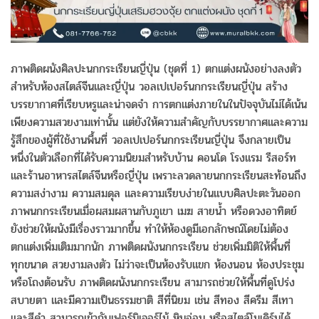
ภาพติดผนังศิลปะนกกระเรียนญี่ปุ่น (ชุดที่ 1) ตกแต่งผนังอย่างลงตัว
สำหรับห้องสไตล์จีนและญี่ปุ่น วอลเปเปอร์นกกระเรียนญี่ปุ่น สร้าง
บรรยากาศที่เรียบหรูและน่าจดจำ การตกแต่งภายในในปัจจุบันไม่ได้เน้น
เพียงความสวยงามเท่านั้น แต่ยังให้ความสำคัญกับบรรยากาศและความ
รู้สึกของผู้ที่ใช้งานพื้นที่ วอลเปเปอร์นกกระเรียนญี่ปุ่น จึงกลายเป็น
หนึ่งในตัวเลือกที่ได้รับความนิยมสำหรับบ้าน คอนโด โรงแรม รีสอร์ท
และร้านอาหารสไตล์จีนหรือญี่ปุ่น เพราะลวดลายนกกระเรียนสะท้อนถึง
ความสง่างาม ความสมดุล และความเรียบง่ายในแบบศิลปะตะวันออก
ภาพนกกระเรียนเมื่อผสมผสานกับภูเขา เมฆ สายน้ำ หรือดวงอาทิตย์
ยังช่วยให้ผนังมีเรื่องราวมากขึ้น ทำให้ห้องดูมีเอกลักษณ์โดยไม่ต้อง
ตกแต่งเพิ่มเติมมากนัก ภาพติดผนังนกกระเรียน ช่วยเพิ่มมิติให้พื้นที่
ทุกขนาด สวยงามลงตัว ไม่ว่าจะเป็นห้องรับแขก ห้องนอน ห้องประชุม
หรือโถงต้อนรับ ภาพติดผนังนกกระเรียน สามารถช่วยให้พื้นที่ดูโปร่ง
สบายตา และมีความเป็นธรรมชาติ สีที่นิยม เช่น สีทอง สีครีม สีเทา
และสีดำ สามารถเข้ากับเฟอร์นิเจอร์ไม้ หินอ่อน หรือสไตล์โมเดิร์นได้