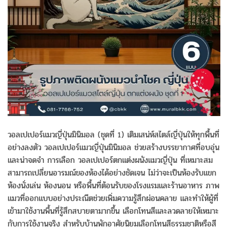
วอลเปเปอร์แมวญี่ปุ่นมินิมอล (ชุดที่ 1) เติมเสน่ห์สไตล์ญี่ปุ่นให้ทุกพื้นที่
อย่างลงตัว วอลเปเปอร์แมวญี่ปุ่นมินิมอล ช่วยสร้างบรรยากาศที่อบอุ่น
และน่าจดจำ การเลือก วอลเปเปอร์ตกแต่งผนังแมวญี่ปุ่น ที่เหมาะสม
สามารถเปลี่ยนอารมณ์ของห้องได้อย่างชัดเจน ไม่ว่าจะเป็นห้องรับแขก
ห้องนั่งเล่น ห้องนอน หรือพื้นที่ต้อนรับของโรงแรมและร้านอาหาร ภาพ
แมวที่ออกแบบอย่างประณีตช่วยเพิ่มความรู้สึกผ่อนคลาย และทำให้ผู้ที่
เข้ามาใช้งานพื้นที่รู้สึกสบายตามากขึ้น เลือกโทนสีและลวดลายให้เหมาะ
กับการใช้งานจริง สำหรับบ้านพักอาศัยนิยมเลือกโทนสีธรรมชาติหรือสี