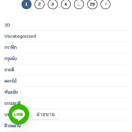
1
2
3
4
…
29
3D
Uncategorized
กราฟิก
กรุผนัง
ขายดี
ดอกไม้
ทันสมัย
ธรรมชาติ
บทความ
ฝ่ายขาย
ฝ้าเพดาน