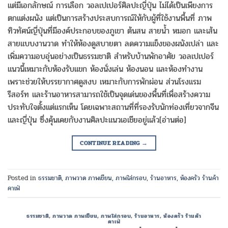
แต่มีเอกลักษณ์ การเลือก วอลเปเปอร์ศิลปะญี่ปุ่น ไม่ได้เป็นเพียงการ
ตกแต่งผนัง แต่เป็นการสร้างประสบการณ์ให้กับผู้ที่ใช้งานพื้นที่ ภาพ
ทิวทัศน์ญี่ปุ่นที่มีองค์ประกอบของภูเขา ต้นสน สายน้ำ หมอก และเส้น
สายแบบงานวาด ทำให้ห้องดูสบายตา ลดความแข็งของผนังเปล่า และ
เพิ่มความอบอุ่นอย่างเป็นธรรมชาติ สำหรับบ้านพักอาศัย วอลเปเปอร์
แนวนี้เหมาะกับห้องรับแขก ห้องนั่งเล่น ห้องนอน และห้องทำงาน
เพราะช่วยให้บรรยากาศดูสงบ เหมาะกับการพักผ่อน ส่วนโรงแรม
รีสอร์ท และร้านอาหารสามารถใช้เป็นจุดเด่นของพื้นที่เพื่อสร้างความ
ประทับใจตั้งแต่แรกเห็น โดยเฉพาะสถานที่ที่รองรับนักท่องเที่ยวจากจีน
และญี่ปุ่น ซึ่งคุ้นเคยกับงานศิลปะแนวเอเชียอยู่แล้ว[อ่านต่อ]
CONTINUE READING
→
Posted in
ธรรมชาติ
,
ภาพวาด ภาพเขียน
,
ภาพใส่กรอบ
,
ร้านอาหาร
,
ห้องครัว ร้านค้า
คาเฟ่
ธรรมชาติ
,
ภาพวาด ภาพเขียน
,
ภาพใส่กรอบ
,
ร้านอาหาร
,
ห้องครัว ร้านค้า
คาเฟ่