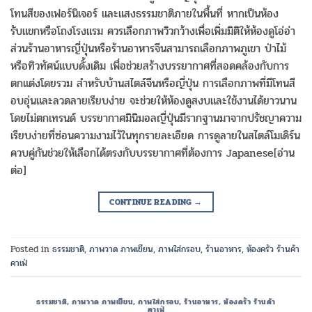
โทนสีของเฟอร์นิเจอร์ และแสงธรรมชาติภายในพื้นที่ หากเป็นห้อง
รับแขกหรือโถงโรงแรม ควรเลือกภาพวิวกว้างเพื่อเพิ่มมิติให้ห้องดูโอ่อ่า
ส่วนร้านอาหารญี่ปุ่นหรือร้านอาหารจีนสามารถเลือกภาพภูเขา ป่าไม้
หรือทิวทัศน์แบบดั้งเดิม เพื่อช่วยสร้างบรรยากาศที่สอดคล้องกับการ
ตกแต่งโดยรวม สำหรับบ้านสไตล์จีนหรือญี่ปุ่น การเลือกภาพที่มีโทนสี
อบอุ่นและลวดลายเรียบง่าย จะช่วยให้ห้องดูสงบและใช้งานได้ยาวนาน
โดยไม่ตกเทรนด์ บรรยากาศมินิมอลญี่ปุ่นมีรากฐานมาจากปรัชญาความ
เรียบง่ายที่ซ่อนความงามไว้ในทุกรายละเอียด การดูลายในสไตล์โมเดิร์น
ควบคู่กันช่วยให้เลือกได้ตรงกับบรรยากาศที่ต้องการ Japanese[อ่าน
ต่อ]
CONTINUE READING
→
Posted in
ธรรมชาติ
,
ภาพวาด ภาพเขียน
,
ภาพใส่กรอบ
,
ร้านอาหาร
,
ห้องครัว ร้านค้า
คาเฟ่
ธรรมชาติ
,
ภาพวาด ภาพเขียน
,
ภาพใส่กรอบ
,
ร้านอาหาร
,
ห้องครัว ร้านค้า
คาเฟ่