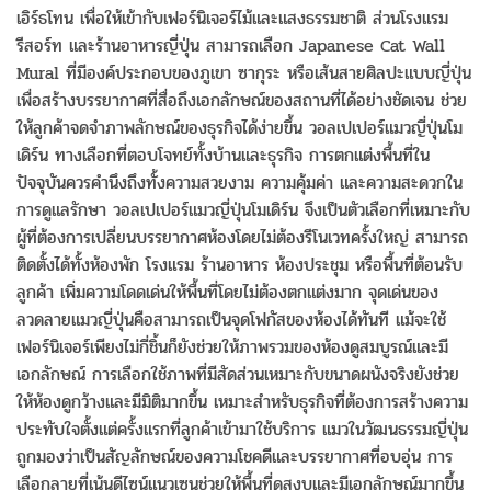
เอิร์ธโทน เพื่อให้เข้ากับเฟอร์นิเจอร์ไม้และแสงธรรมชาติ ส่วนโรงแรม
รีสอร์ท และร้านอาหารญี่ปุ่น สามารถเลือก Japanese Cat Wall
Mural ที่มีองค์ประกอบของภูเขา ซากุระ หรือเส้นสายศิลปะแบบญี่ปุ่น
เพื่อสร้างบรรยากาศที่สื่อถึงเอกลักษณ์ของสถานที่ได้อย่างชัดเจน ช่วย
ให้ลูกค้าจดจำภาพลักษณ์ของธุรกิจได้ง่ายขึ้น วอลเปเปอร์แมวญี่ปุ่นโม
เดิร์น ทางเลือกที่ตอบโจทย์ทั้งบ้านและธุรกิจ การตกแต่งพื้นที่ใน
ปัจจุบันควรคำนึงถึงทั้งความสวยงาม ความคุ้มค่า และความสะดวกใน
การดูแลรักษา วอลเปเปอร์แมวญี่ปุ่นโมเดิร์น จึงเป็นตัวเลือกที่เหมาะกับ
ผู้ที่ต้องการเปลี่ยนบรรยากาศห้องโดยไม่ต้องรีโนเวทครั้งใหญ่ สามารถ
ติดตั้งได้ทั้งห้องพัก โรงแรม ร้านอาหาร ห้องประชุม หรือพื้นที่ต้อนรับ
ลูกค้า เพิ่มความโดดเด่นให้พื้นที่โดยไม่ต้องตกแต่งมาก จุดเด่นของ
ลวดลายแมวญี่ปุ่นคือสามารถเป็นจุดโฟกัสของห้องได้ทันที แม้จะใช้
เฟอร์นิเจอร์เพียงไม่กี่ชิ้นก็ยังช่วยให้ภาพรวมของห้องดูสมบูรณ์และมี
เอกลักษณ์ การเลือกใช้ภาพที่มีสัดส่วนเหมาะกับขนาดผนังจริงยังช่วย
ให้ห้องดูกว้างและมีมิติมากขึ้น เหมาะสำหรับธุรกิจที่ต้องการสร้างความ
ประทับใจตั้งแต่ครั้งแรกที่ลูกค้าเข้ามาใช้บริการ แมวในวัฒนธรรมญี่ปุ่น
ถูกมองว่าเป็นสัญลักษณ์ของความโชคดีและบรรยากาศที่อบอุ่น การ
เลือกลายที่เน้นดีไซน์แนวเซนช่วยให้พื้นที่ดูสงบและมีเอกลักษณ์มากขึ้น