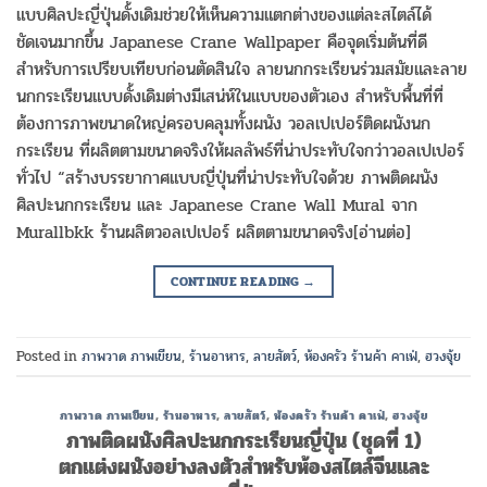
แบบศิลปะญี่ปุ่นดั้งเดิมช่วยให้เห็นความแตกต่างของแต่ละสไตล์ได้
ชัดเจนมากขึ้น Japanese Crane Wallpaper คือจุดเริ่มต้นที่ดี
สำหรับการเปรียบเทียบก่อนตัดสินใจ ลายนกกระเรียนร่วมสมัยและลาย
นกกระเรียนแบบดั้งเดิมต่างมีเสน่ห์ในแบบของตัวเอง สำหรับพื้นที่ที่
ต้องการภาพขนาดใหญ่ครอบคลุมทั้งผนัง วอลเปเปอร์ติดผนังนก
กระเรียน ที่ผลิตตามขนาดจริงให้ผลลัพธ์ที่น่าประทับใจกว่าวอลเปเปอร์
ทั่วไป “สร้างบรรยากาศแบบญี่ปุ่นที่น่าประทับใจด้วย ภาพติดผนัง
ศิลปะนกกระเรียน และ Japanese Crane Wall Mural จาก
Murallbkk ร้านผลิตวอลเปเปอร์ ผลิตตามขนาดจริง[อ่านต่อ]
CONTINUE READING
→
Posted in
ภาพวาด ภาพเขียน
,
ร้านอาหาร
,
ลายสัตว์
,
ห้องครัว ร้านค้า คาเฟ่
,
ฮวงจุ้ย
ภาพวาด ภาพเขียน
,
ร้านอาหาร
,
ลายสัตว์
,
ห้องครัว ร้านค้า คาเฟ่
,
ฮวงจุ้ย
ภาพติดผนังศิลปะนกกระเรียนญี่ปุ่น (ชุดที่ 1)
ตกแต่งผนังอย่างลงตัวสำหรับห้องสไตล์จีนและ