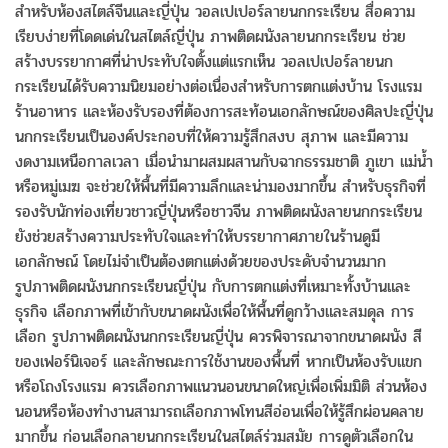
สำหรับห้องสไตล์จีนและญี่ปุ่น วอลเปเปอร์ลายนกกระเรียน สื่อความ
เรียบง่ายที่โดดเด่นในสไตล์ญี่ปุ่น ภาพติดผนังลายนกกระเรียน ช่วย
สร้างบรรยากาศที่น่าประทับใจตั้งแต่แรกเห็น วอลเปเปอร์ลายนก
กระเรียนได้รับความนิยมอย่างต่อเนื่องสำหรับการตกแต่งบ้าน โรงแรม
ร้านอาหาร และห้องรับรองที่ต้องการสะท้อนเอกลักษณ์ของศิลปะญี่ปุ่น
นกกระเรียนเป็นองค์ประกอบที่ให้ความรู้สึกสงบ สุภาพ และมีความ
งดงามเหนือกาลเวลา เมื่อนำมาผสมผสานกับฉากธรรมชาติ ภูเขา แม่น้ำ
หรือหมู่เมฆ จะช่วยให้พื้นที่มีความลึกและน่ามองมากขึ้น สำหรับธุรกิจที่
รองรับนักท่องเที่ยวชาวญี่ปุ่นหรือชาวจีน ภาพติดผนังลายนกกระเรียน
ยังช่วยสร้างความประทับใจและทำให้บรรยากาศภายในร้านดูมี
เอกลักษณ์ โดยไม่จำเป็นต้องตกแต่งด้วยของประดับจำนวนมาก
รูปภาพติดผนังนกกระเรียนญี่ปุ่น กับการตกแต่งที่เหมาะทั้งบ้านและ
ธุรกิจ เลือกภาพที่เข้ากับขนาดผนังเพื่อให้พื้นที่ดูกว้างและสมดุล การ
เลือก รูปภาพติดผนังนกกระเรียนญี่ปุ่น ควรพิจารณาจากขนาดผนัง สี
ของเฟอร์นิเจอร์ และลักษณะการใช้งานของพื้นที่ หากเป็นห้องรับแขก
หรือโถงโรงแรม ควรเลือกภาพแนวนอนขนาดใหญ่เพื่อเพิ่มมิติ ส่วนห้อง
นอนหรือห้องทำงานสามารถเลือกภาพโทนสีอ่อนเพื่อให้รู้สึกผ่อนคลาย
มากขึ้น ก่อนเลือกลายนกกระเรียนในสไตล์ร่วมสมัย การดูตัวเลือกใน