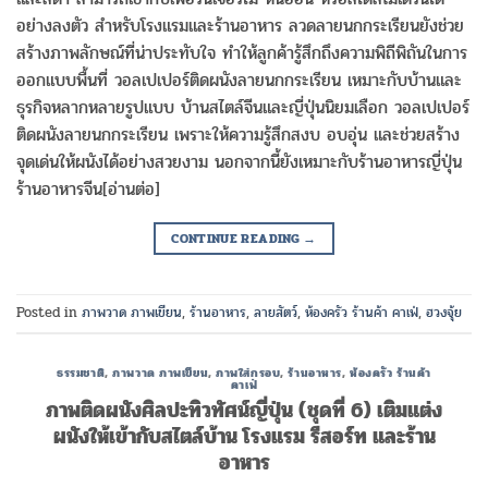
อย่างลงตัว สำหรับโรงแรมและร้านอาหาร ลวดลายนกกระเรียนยังช่วย
สร้างภาพลักษณ์ที่น่าประทับใจ ทำให้ลูกค้ารู้สึกถึงความพิถีพิถันในการ
ออกแบบพื้นที่ วอลเปเปอร์ติดผนังลายนกกระเรียน เหมาะกับบ้านและ
ธุรกิจหลากหลายรูปแบบ บ้านสไตล์จีนและญี่ปุ่นนิยมเลือก วอลเปเปอร์
ติดผนังลายนกกระเรียน เพราะให้ความรู้สึกสงบ อบอุ่น และช่วยสร้าง
จุดเด่นให้ผนังได้อย่างสวยงาม นอกจากนี้ยังเหมาะกับร้านอาหารญี่ปุ่น
ร้านอาหารจีน[อ่านต่อ]
CONTINUE READING
→
Posted in
ภาพวาด ภาพเขียน
,
ร้านอาหาร
,
ลายสัตว์
,
ห้องครัว ร้านค้า คาเฟ่
,
ฮวงจุ้ย
ธรรมชาติ
,
ภาพวาด ภาพเขียน
,
ภาพใส่กรอบ
,
ร้านอาหาร
,
ห้องครัว ร้านค้า
คาเฟ่
ภาพติดผนังศิลปะทิวทัศน์ญี่ปุ่น (ชุดที่ 6) เติมแต่ง
ผนังให้เข้ากับสไตล์บ้าน โรงแรม รีสอร์ท และร้าน
อาหาร