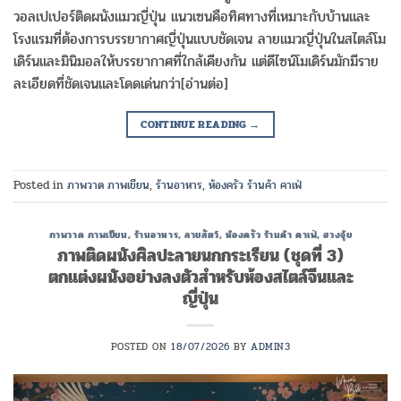
วอลเปเปอร์ติดผนังแมวญี่ปุ่น แนวเซนคือทิศทางที่เหมาะกับบ้านและ
โรงแรมที่ต้องการบรรยากาศญี่ปุ่นแบบชัดเจน ลายแมวญี่ปุ่นในสไตล์โม
เดิร์นและมินิมอลให้บรรยากาศที่ใกล้เคียงกัน แต่ดีไซน์โมเดิร์นมักมีราย
ละเอียดที่ชัดเจนและโดดเด่นกว่า[อ่านต่อ]
CONTINUE READING
→
Posted in
ภาพวาด ภาพเขียน
,
ร้านอาหาร
,
ห้องครัว ร้านค้า คาเฟ่
ภาพวาด ภาพเขียน
,
ร้านอาหาร
,
ลายสัตว์
,
ห้องครัว ร้านค้า คาเฟ่
,
ฮวงจุ้ย
ภาพติดผนังศิลปะลายนกกระเรียน (ชุดที่ 3)
ตกแต่งผนังอย่างลงตัวสำหรับห้องสไตล์จีนและ
ญี่ปุ่น
POSTED ON
18/07/2026
BY
ADMIN3