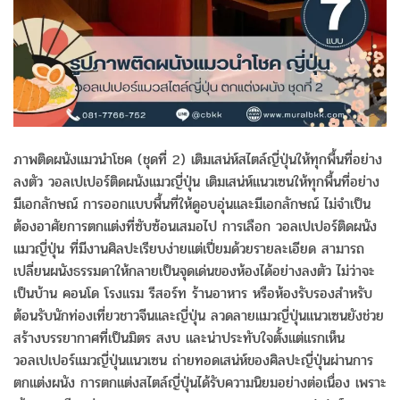
ภาพติดผนังแมวนำโชค (ชุดที่ 2) เติมเสน่ห์สไตล์ญี่ปุ่นให้ทุกพื้นที่อย่าง
ลงตัว วอลเปเปอร์ติดผนังแมวญี่ปุ่น เติมเสน่ห์แนวเซนให้ทุกพื้นที่อย่าง
มีเอกลักษณ์ การออกแบบพื้นที่ให้ดูอบอุ่นและมีเอกลักษณ์ ไม่จำเป็น
ต้องอาศัยการตกแต่งที่ซับซ้อนเสมอไป การเลือก วอลเปเปอร์ติดผนัง
แมวญี่ปุ่น ที่มีงานศิลปะเรียบง่ายแต่เปี่ยมด้วยรายละเอียด สามารถ
เปลี่ยนผนังธรรมดาให้กลายเป็นจุดเด่นของห้องได้อย่างลงตัว ไม่ว่าจะ
เป็นบ้าน คอนโด โรงแรม รีสอร์ท ร้านอาหาร หรือห้องรับรองสำหรับ
ต้อนรับนักท่องเที่ยวชาวจีนและญี่ปุ่น ลวดลายแมวญี่ปุ่นแนวเซนยังช่วย
สร้างบรรยากาศที่เป็นมิตร สงบ และน่าประทับใจตั้งแต่แรกเห็น
วอลเปเปอร์แมวญี่ปุ่นแนวเซน ถ่ายทอดเสน่ห์ของศิลปะญี่ปุ่นผ่านการ
ตกแต่งผนัง การตกแต่งสไตล์ญี่ปุ่นได้รับความนิยมอย่างต่อเนื่อง เพราะ