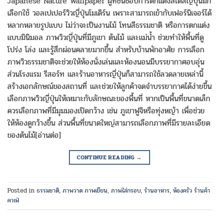
Japanese Nature Wallpaper ผู้ที่ชื่นชอบการตกแต่งสไตล์ญี่ปุ่นมัก
เลือกใช้ วอลเปเปอร์วิวญี่ปุ่นโมเดิร์น เพราะสามารถเข้ากับเฟอร์นิเจอร์ได้
หลากหลายรูปแบบ ไม่ว่าจะเป็นงานไม้ โทนสีธรรมชาติ หรือการตกแต่ง
แบบมินิมอล ภาพวิวญี่ปุ่นที่มีภูเขา ต้นไม้ และแม่น้ำ ช่วยทำให้พื้นที่ดู
โปร่ง โล่ง และรู้สึกผ่อนคลายมากขึ้น สำหรับบ้านพักอาศัย การเลือก
ภาพวิวธรรมชาติจะช่วยให้ห้องนั่งเล่นและห้องนอนมีบรรยากาศอบอุ่น
ส่วนโรงแรม รีสอร์ท และร้านอาหารญี่ปุ่นก็สามารถใช้ลวดลายเหล่านี้
สร้างเอกลักษณ์ของสถานที่ และช่วยให้ลูกค้าจดจำบรรยากาศได้ง่ายขึ้น
เลือกภาพวิวญี่ปุ่นให้เหมาะกับลักษณะของพื้นที่ หากเป็นพื้นที่ขนาดเล็ก
ควรเลือกภาพที่มีมุมมองเปิดกว้าง เช่น ภูเขาฟูจิหรือทุ่งหญ้า เพื่อช่วย
ให้ห้องดูกว้างขึ้น ส่วนพื้นที่ขนาดใหญ่สามารถเลือกภาพที่มีรายละเอียด
ของต้นไม้[อ่านต่อ]
CONTINUE READING
→
Posted in
ธรรมชาติ
,
ภาพวาด ภาพเขียน
,
ภาพใส่กรอบ
,
ร้านอาหาร
,
ห้องครัว ร้านค้า
คาเฟ่