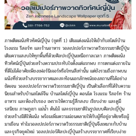
ภาพติดผนังทิวทัศน์ญี่ปุ่น (ชุดที่ 1) เติมแต่งผนังให้เข้ากับสไตล์บ้าน
โรงแรม รีสอร์ท และร้านอาหาร วอลเปเปอร์ภาพวาดวิวธรรมชาติญี่ปุ่น
เติมความสงบให้ทุกพื้นที่ด้วยศิลปะญี่ปุ่นเหนือกาลเวลา ภาพติดผนัง
ทิวทัศน์ญี่ปุ่นช่วยสร้างความประทับใจตั้งแต่แรกพบ การตกแต่งภายใน
ที่ดีไม่ได้อาศัยเพียงเฟอร์นิเจอร์หรือโทนสีเท่านั้น แต่ยังรวมถึงภาพบน
ผนังที่ช่วยสร้างบรรยากาศและสะท้อนเอกลักษณ์ของสถานที่ได้อย่าง
ชัดเจน วอลเปเปอร์ภาพวาดวิวธรรมชาติญี่ปุ่น เป็นตัวเลือกที่ได้รับความ
นิยมสำหรับบ้านสไตล์จีน บ้านสไตล์ญี่ปุ่น คอนโด โรงแรม รีสอร์ท ร้าน
อาหาร และห้องรับรอง เพราะให้ความรู้สึกสงบ เรียบง่าย และดูมี
รสนิยม ภาพภูเขา แม่น้ำ ต้นไม้ และธรรมชาติในรูปแบบศิลปะญี่ปุ่น
ช่วยสร้างมิติให้ผนัง พร้อมเพิ่มความผ่อนคลายให้กับผู้ที่อยู่อาศัยหรือผู้
มาเยือน ทำไมวอลเปเปอร์ภาพวาดวิวธรรมชาติญี่ปุ่นจึงเหมาะกับบ้าน
และธุรกิจยุคใหม่ วอลเปเปอร์ศิลปะญี่ปุ่นสร้างบรรยากาศที่เรียบง่าย