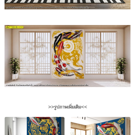
>>รูปภาพเพิ่มเติม<<