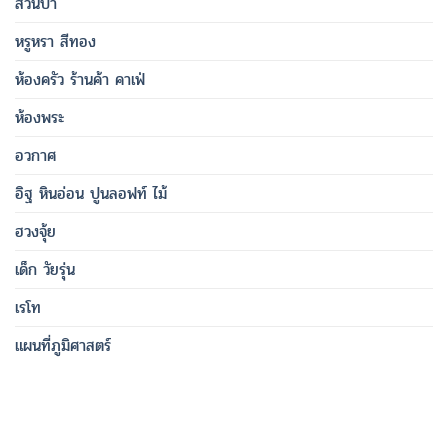
สวนป่า
หรูหรา สีทอง
ห้องครัว ร้านค้า คาเฟ่
ห้องพระ
อวกาศ
อิฐ หินอ่อน ปูนลอฟท์ ไม้
ฮวงจุ้ย
เด็ก วัยรุ่น
เรโท
แผนที่ภูมิศาสตร์