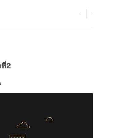
-
-
ที่2
N