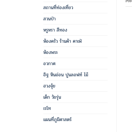
Pos
สถานที่ท่องเที่ยว
สวนป่า
หรูหรา สีทอง
ห้องครัว ร้านค้า คาเฟ่
ห้องพระ
อวกาศ
อิฐ หินอ่อน ปูนลอฟท์ ไม้
ฮวงจุ้ย
เด็ก วัยรุ่น
เรโท
แผนที่ภูมิศาสตร์